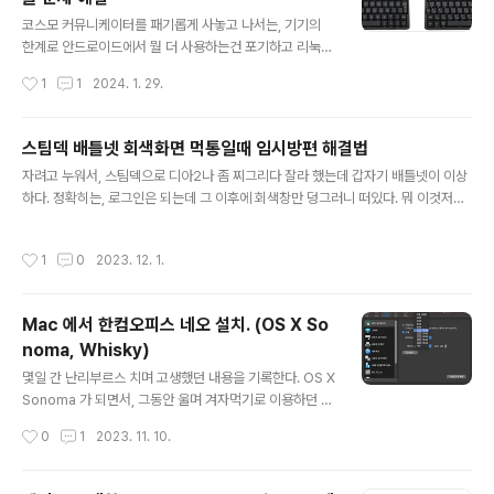
글 내용
코스모 커뮤니케이터를 패기롭게 사놓고 나서는, 기기의
한계로 안드로이드에서 뭘 더 사용하는건 포기하고 리눅스
를 설치했다. Genian OS 라고 처음들어보는데, Debian
작성시간
1
1
2024. 1. 29.
/ Ubuntu 계열인 듯. 일단 설치하면 US 키보드 배열로 되
어 있는데, 쓰는 사람은 알다시피 키보드 배열 중 특수문자
위치가 다르다. 일단 시작부터 문제되는 건, 리눅스 세팅 중
스팀덱 배틀넷 회색화면 먹통일때 임시방편 해결법
필수적으로 쓰이는 백슬래쉬가 한글 키보드 위치에서는 fn
글 내용
자려고 누워서, 스팀덱으로 디아2나 좀 찌그리다 잘라 했는데 갑자기 배틀넷이 이상
+ m 인데, 영문 키보드에서는 shift + , 인 것. 일단 세팅을
하다. 정확히는, 로그인은 되는데 그 이후에 회색창만 덩그러니 떠있다. 뭐 이것저것
해야 하니 부들부들 떨며 짜증팍팍 내며 영어 키보드 자판
낑낑매 봤는데, 레딧에 있는 것이 정답. 현재 배틀넷 업데이트로 인해 프로톤이든 뭐
을 보면서 한다. 1. 레이아웃에 한글 레이아웃 추가 안드로
든 부딛히는게 있어서 화면이 안나오는 증상임. 실행 방법은 크게 2가지. 1. 데스크탑
이드에서는 자소분리 일어나긴 했지만 레이아웃을 지원은
작성시간
1
0
2023. 12. 1.
모드에서 배틀넷을 켜면 마찬가지로 회색화면이긴 한데, 트레이바를 우클릭해서 원
했다. Genian OS 에서는 지원조차 하지않는다. 수정..
하는 게임을 키면 게임은 잘 켜짐. 2. 스팀덱 안의 battle.net 이 깔린 폴더로 찾아들
어가서, (STEAM LIBRARY 에서 Battle.net Launcher.exe 파일이 있는 폴더로
Mac 에서 한컴오피스 네오 설치. (OS X So
가면 된다) 가장 최신 업데이트 내용이 들어있을 것으로 예상되는 Battle.net.1454
noma, Whisky)
2 버전 폴..
글 내용
몇일 간 난리부르스 치며 고생했던 내용을 기록한다. OS X
Sonoma 가 되면서, 그동안 울며 겨자먹기로 이용하던 맥
용 한글 2014 VP 에 치명적인 오류가 생기기 시작했다.
작성시간
0
1
2023. 11. 10.
그림이 보이지 않기 시작한 것. 당장 머리속에 떠오른 방법
은 Parallels 로 가상 윈도우를 올려, 그 안에 한글을 설치
하는 것이지만 내 맥 활용 특성상, VM을 이용한 방식은 램