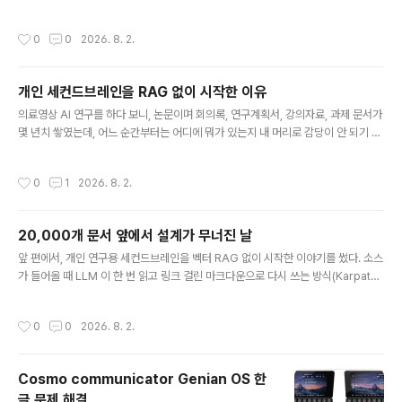
일에서 텍스트를 꺼내는 일. 이게 이 프로젝트에서 제일 지루하고, 제일 오래 걸리고,
블로그에서 아무도 안 쓰는 부분이다. RAG 튜토리얼은 대부분 PyPDFLoader 한
작성시간
0
0
2026. 8. 2.
줄로 끝난다. 실제 자료는 그렇게 생기지 않았고, 공문 하나만 열어봐도 한글 파일이
나오고, 구형 오피스 파일이 나오고, 스캔 이미지가 나온다. 이 글이 그 삽질을 반복하
지 않게 해주면 좋겠다. 처리해야 했던 포맷드라이브에서 당겨온 파일의 확장자를 세
개인 세컨드브레인을 RAG 없이 시작한 이유
어보고 정리한 목록이다. pdf docx pptx xlsx csv txt mdhwp hwpx..
글 내용
의료영상 AI 연구를 하다 보니, 논문이며 회의록, 연구계획서, 강의자료, 과제 문서가
몇 년치 쌓였는데, 어느 순간부터는 어디에 뭐가 있는지 내 머리로 감당이 안 되기 시
작했다. 검색을 해도 파일명이 기억나야 찾아지고, 파일명은 당연히 기억나지 않고.
그래서 개인 연구용 세컨드브레인을 만들기로 했다. 2026년 6월 2일이었다. 이 글
작성시간
0
1
2026. 8. 2.
은 그 첫날에 내린 설계 결정 하나에 관한 이야기다. 요즘 이런 걸 만든다고 하면 거의
자동으로 나오는 답이 있는데, 문서를 청크로 쪼개 임베딩하고 벡터DB에 넣어두고,
질문이 들어오면 비슷한 조각을 꺼내 LLM에 물리는 방식, 그러니까 RAG다. 나는
20,000개 문서 앞에서 설계가 무너진 날
그걸 안 하기로 시작했다. 두 달 뒤에 이 시스템은 "아무짝에도 쓸모없다"는 말을 듣
글 내용
게 되는데, 미리 밝혀두면 그 원인은..
앞 편에서, 개인 연구용 세컨드브레인을 벡터 RAG 없이 시작한 이야기를 썼다. 소스
가 들어올 때 LLM 이 한 번 읽고 링크 걸린 마크다운으로 다시 쓰는 방식(Karpathy
의 LLM-Wiki 패턴)이고, 근거 중 하나가 "개인 규모에서는 사전합성이 RAG 를 이
긴다" 였다. 2026년 6월 2일에 그게 엔드투엔드로 돌아가는 걸 확인했다. 같은 날
작성시간
0
0
2026. 8. 2.
설계가 깨졌다. 이 편은 그 이야기고, 시리즈에서 제일 중요한 편이라고 생각한다. 산
수 한 줄로 끝났다구글드라이브에는 대학 두 곳에서 일하며 만든 자료가 예전부터 쌓
여 있었다. 브레인에 넣을 대상으로 그 폴더를 지정하고, 규모를 세어봤다. 폴더 두 개
Cosmo communicator Genian OS 한
를 합쳐 문서 20,500개에, 약 53 GiB 였다. 이하 이 글에서는 약 2만 개라고 부르
글 문제 해결
자. 앞 편에..