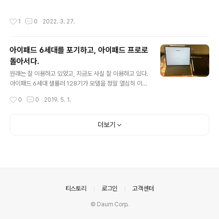
레또, 바이오 C1, 셀빅, 조나다, 클리에, HP RX시리즈 등,
EAgenda, 그리고 가장 잘 썼던 Tombo. Tombo 에다
내 손을 지나간 PDA도 정말 많았다. 용돈 한푼두푼 모아
가 이런저런 글을 쓰면서 예전 기억에 사로잡혔고, '아 이
작성시간
1
0
2022. 3. 27.
전자기기를 사고, 쓰고 팔고를 정말 반복해서 썼다. 하지만
깜빡임 때문에 눈이 참 아팠지' 라는 추억도 다시 되새김질
정말 제일 길게 내가 쥐고 있고, 만족도가 가장 높았고, 아
해서 떠올렸다..
직도 꿈에 그리는 기기는 바로 NEC 모디아. 그런 폼팩터의
아이패드 6세대를 포기하고, 아이패드 프로로
기기를 정말 계속 쓰고 싶었다. 솔직히 모디아는 문자 그대
돌아서다.
로 20년 전 기기이고, 맥북과 아이패드, 애플워치를 쓰고
글 내용
있는 내가 그 사양을 이용해서 뭘 할 수 있을것이라고는 생
원래는 잘 이용하고 있었고, 지금도 사실 잘 이용하고 있다.
각하지 않기에 제미니 PDA, 코스모 커뮤니케이터 같이, 해
아이패드 6세대 셀룰러 128기가 모델을 정말 열심히 이용
외에서 나와 같은 취향의 아저씨들을 저격하는 기기를 발
하고 있었다. 대부분 애플 펜슬과 소프트웨어 키보드를 이
작성시간
0
0
2019. 5. 1.
견..
용한 필기 기능을 주력으로 회의노트를 남기고, 교수님들
과의 회의 시에 적당한 PPT 파일을 만들어 가서 보여드리
면서 회의를 한다던지 하는 기능을 주력으로 이용했다. (간
더보기
간히 하는 소프트한 게임과 유튜브 신청은 덤으로.. ) 그리
고, 지금은 아이패드 6세대를 벗어나, 아이패드 프로 3세
대 12.9인치, 스마트 키보드와 애플펜슬까지 전부 구매하
여 나름 만족스러운 패드 생활을 이어나가고 있다. 노트 이
외의 기능에는 사용상의 한계가 분명하다. 박사라는 직업
상 논문을 매우 많이 읽어야 하지만, 전문적으로 특정 앱을
의안내
티스토리
로그인
고객센터
이용하기엔 생각보다 내 기..
© Daum Corp.