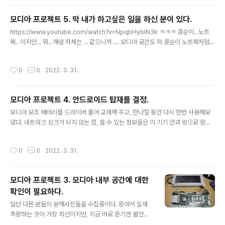
다. 해..
투브 알고리즘을 타고 흘러가던 중에 Immersed VR 이
라는 것을 갑자기 발견했다. https://youtu.be/meHqf8
모디아 프로젝트 5. 딱 내가 하고싶은 일을 하신 분이 있다.
6EGfI 호옹이? 에이, 뭐 거품 잔뜩 들어간 홍보영상 이겠
글 내용
https://www.youtube.com/watch?v=NpqbHybIN3k ㅋㅋㅋ 콩순이.. 노트
거니. 몇개의 영상을 더 검색해 봤다. https://youtu.be/1
북.. 이지만... 뭐.. 개념 자체는 ... 같으니까 .... 모디아 공간도 저 콩순이 노트북처럼
TLC2tdImZ0 워. 정신을 차려보니, 오큘러스 퀘스트 2를
넓직넓직 하길 바라며.
손에 들고 있다. 현재 테스트 4일 째. 익숙해짐의 단계를 슬
슬 지나고 나니, 엄청나게 큰 만족도가 밀려오고 있다. 본격
작성시간
0
0
2022. 3. 31.
적으로 자료를 정리해서 포스팅을..
모디아 프로젝트 4. 안드로이드 탑재를 결정.
글 내용
모디아 보조 배터리를 드라이버 풀어 교체해 주고, 한나절 동안 다시 한번 사용해보
았다. 네트워크 싱크가 되지 않는 점, 쓸 수 있는 정보들은 이 기기 안과 밖으로 왔다
갔다 시킬 수가 없는 한계. 그리고 텍스트를 쓰면서 생기는 화면 플리커링. 분명히, 이
사양 그대로를 사용하는 것은 한계가 있다. 그런데, 의외의 부분에서 멈추고 한번 더
작성시간
0
0
2022. 3. 31.
고민을 하게 되었는데, '전원 버튼을 누르면 정말 바로 화면이 켜진다는 것' 지금 x8
6 / x64 기반 OS에서는 이정도의 반응성을 끌어내기는 어려울 것 같다. 특히나 잠
시 고민해봤던 intel 1196g7 이나 4800u 기반 적당한 보드를 올려 윈도우를 설치
모디아 프로젝트 3. 모디아 내부 공간에 대한
해볼까 라는 생각은 이 활용가능성 때문에 무산되었다. 배터리가 들어갈 수 있는 공
확인이 필요하다.
간이 한정적이라는 것도 있고. ..
글 내용
일단 다른 분들의 분해사진들을 수집중이다. 뜯어서 실제
측량하는 것이 가장 최선이지만, 지금 바로 뜯기엔 불안감
이 조금 있어서. 아쉽게 모디안에 있는 분해사진이 생각보