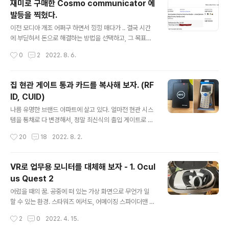
재미로 구매한 Cosmo communicator 에
을 너무 많이 잡아먹기도 하고 잡아먹은 만큼의 활용도도
발등을 찍혔다.
너무 심하게 떨어졌다. 특히, 교육할인을 받아 구매한 Par
글 내용
allels 는 Standard license 라서, 램을 8GB까지밖에
이전 모디아 개조 어쩌구 하면서 낑낑 매다가 .. 결국 시간
설정하지 못해서 큰 문서를 여는데 답답해서 도저히 사용
에 부딛혀서 돈으로 해결하는 방법을 선택하고, 그 목표와
할 수가 없었다. 그래서 과감하게 환불을 질러버리고. 가장
가장 근접한 기기인 Cosmo communicator 제품을 구
작성시간
0
2
2022. 8. 6.
이상적인 건 Wine stable 8 버전대로 올..
매했다. 뭐 GPD Pocket 같은 다른 선택지도 있었지만,
윈도우 pc 계열에서는 배터리 관리도 그렇고 켜자마자 바
로 화면에 노트를 할 수 있는 환경이 나오는 것이 주 목적이
집 현관 게이트 통과 카드를 복사해 보자. (RF
었는데 안드로이드가 더 좋은 선택일 것 같고, 조금 더 컴팩
ID, CUID)
트해서 결정했다. .. 그나저나 뭐 국내에 매물이 있어야 사
글 내용
든 말든 하지. 회사 본사 홈페이지에서 구매하려니 90만원
나름 유명한 브랜드 아파트에 살고 있다. 얼마전 현관 시스
이상을 육박하는 금액을 제출해야 하고. 중고장터 사이트
템을 통채로 다 변경해서, 정말 최신식의 출입 게이트로 변
들을 두루두루 다 뒤져봐도 해당 제품이 매물로 올라오는
경되었다. 집에 발급된 2장의 카드키를 이용해서 출입구
작성시간
20
18
2022. 8. 2.
것이 없다. 뭐 별 수 있겠어, 이베이로 눈을 돌렸다. 300 파
문도 열 수 있고, 집의 도어락도 열 수 있으며 아파트 안에
운드에..
있는 커뮤니티 센터에서 음식도 먹을 수 있고, 헬스장 출입
도 가능하다. 그런데, 와이프가 카드키 맨날 들고 다니기 귀
VR로 업무용 모니터를 대체해 보자 - 1. Ocul
찮다고 한다. 핸드폰으로 띡 되었으면 좋겠다고. 그 의견에
us Quest 2
전적으로 동의했고, 할 수 있는 방법을 찾아 헤맸다. 방법은
글 내용
RFID 카드키 복사. 열심히 공부 및 시행착오를 한 결과를
어렸을 때의 꿈. 공중에 떠 있는 가상 화면으로 무언가 일
공유한다. RFID 카드 복사를 할 수 있는 프로토콜은 당연
할 수 있는 환경. 스타워즈 에서도, 어메이징 스파이더맨 에
하게도 매우 여러가지가 있지만, 우리나라에서 활용되는
서도, 아이언맨도 가지고 있는 그런 것이 쓰고 싶었다. 뭐,
작성시간
2
0
2022. 4. 15.
거의 대부분의 카드는 MIFARE Classic 1K 라는 형식이
언제까지 꿈으로 남아 있겠지만 말이지. 그런데, 무심코 유