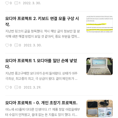
작성시간
0
1
2022. 3. 30.
다 다 사라진 상태라서 추가적인 정보 획득이 어렵다. 게시
글을 하나하나 다 들어가볼 수도 없는 일이고. 일단 대부분
의 사진들이 하판분해 사진이다. 아무래도 기판이 있는 곳
모디아 프로젝트 2. 키보드 연결 모듈 구상 시
이니까. 이 중에서 대부분 떼어내고, 살릴 부분은 키보드 연
작.
결 플러그 / 배터리쪽 연결 플러그는 필수일것 같고. 이어폰
글 내용
플러그 정도는 살려도 되려나 모르겠다. 전원선 플러그는
지난번 링크의 글을 정독했다. 역시 해당 글의 정보만 잘 분
살려서 가져갈지, C Type 혹은 다른 타입으로 변경해서
석해 내면 해결 방법이 보일 것 같아서, 중요 부분을 캡쳐하
구축할지는 고민해봐야 할 듯. 기판을 보니 꽤 넓직해서, 미
고 정리해 두도록 한다. 피치 계산법 케이블 분해를 하신 클
작성시간
0
0
2022. 3. 30.
니 메인보드와 SSD 정도는 충분히 들어갈 공간을 만들수
리앙에 계신 선배의 사진을 보니, FPC 케이블이 2개로 분
있을 것 같다. 발열을 잡..
리되어 있음을 확인함. 하나의 커넥터로 전부다 신호를 받
을 수 있을지, 아니면 두개의 커넥터로 분리해야 할 지 정확
모디아 프로젝트 1. 모디아를 일단 손에 넣었
하게 판단이 서지 않는다. 실제로 내 기기를 분해해 봐야 답
다.
이 나올 듯. 커넥터가 두개로 쪼개져 있는, 비슷한 PDA 유
글 내용
저의 댓글이 보였다. 개발자가 리플을 달아줬다. 나도 여차
지난번 중고구매한 모디아가 손에 들어왔다. 상태가 아주
하면 사진 찍어서 질문을 올려 봐야겠다. https://github.
극최상, 최고중의 최고, 극 상급이 왔다. 겉의 페인트가 살
com/thedalles77/USB_Laptop_Keyboard_Contr
짝 벗겨진 자국이 있는 정도? 최고 고질병인 힌지가 부러진
작성시간
0
0
2022. 3. 29.
oller/tree/master/Exampl..
적도 없는 극상품이다. 백업 배터리가 모자르다는 메세지
가 뜨기는 하지만, CR2032 배터리 교체만 해 주면 되기
때문에 전혀 문제 없음. 512MB (ㅋㅋㅋ) CF 카드가 동봉
모디아 프로젝트 - 0. 개인 초장기 프로젝트.
되어 있었고, 선대 주인이 모디안에서 파일들을 다운받아
글 내용
어느새 40줄에 다다른 인생이다. IT 제품 정말 어렸을때부
놨는지 익숙한 파일명들이 눈에 보여 이것저것 설치를 완
터 수없이 만져왔고, 쓸데 없는 돈 지출도 많이 했다. 리브
료하였다. 한글 설치를 위한 디오펜, 일정관리 프로그램 C