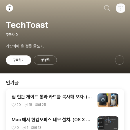
검색하기
티스토리
TechToast
구독자
0
가랑비에 옷 젖듯 글쓰기.
구독하기
방명록
신고하기 레이어
열기
인기글
집 현관 게이트 통과 카드를 복사해 보자. (R
FID, CUID)
20
18
조회
25
Mac 에서 한컴오피스 네오 설치. (OS X So
noma, Whisky)
0
1
조회
13