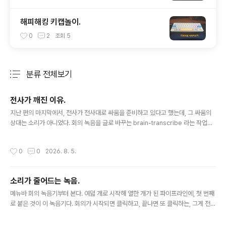
해피해킹 키캡놀이.
0
2
조회
5
분류 전체보기
주요 글 목록
전사가 깨진 이유.
글 내용
지난 편의 마지막에서, 전사가 전사대로 싸움을 준비하고 있다고 했는데, 그 싸움의
상대는 소리가 아니었다. 회의 녹음을 글로 바꾸는 brain-transcribe 라는 작업이,
죽어 있었다. 녹음기는 소리를 받는 법을 고쳤는데, 정작 그 소리를 받아야 할 다음 관
문이 넘어져 있었다. 그달 중반의 기록에는, numpy 와 numba 의 충돌이라는 진단
작성시간
0
0
2026. 8. 5.
한 줄이 남아 있다. 버전 두 개가 싸운 흔적을, 하나씩 보자. 전사가 하는 일은 단순한
데, 16k 모노 wav 를 받아서 텍스트로 바꾸는 것 하나다. 그 일을 하는 도구는 mlx-
whisper 인데, large-v3-turbo 라는 모델을 맥의 통합 메모리 위에서 도는 애플
소리가 줄어드는 녹음.
실리콘 전용 음성 인식이다. 만들어진 텍스트는 회의록 폴더에 전사 문서로 떨어지
글 내용
고,..
메뉴바 회의 녹음기부터 본다. 여덟 개로 시작해 열한 개가 된 파이프라인에, 첫 번째
로 붙은 것이 이 녹음기다. 회의가 시작되면 클릭하고, 끝나면 또 클릭하는, 그게 전부
인 앱이다. 5분마다 도는 동기화나 10분마다 도는 전사와 달리, 이건 손가락이 눌러
야 시작되는 트리거 방식이다. 트리거로 산다는 점은 끝까지 그대로였는데, 소리를