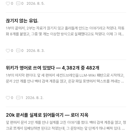
작성시간
0
0
2026. 8. 5.
받는 방식만 이상하게 무너졌다. 열 초를 녹음했는데 2.73초짜리 파일이 나오는, 소
리가 줄어드는 실패였다. 무엇이 줄었는지, 하나씩 보자. 그달 중반에 붙은 세 개는 성
격이 저마다 달랐다. 매일 새벽 세 시에 도는 정리 작업, 매주 월요일 아홉 시의 논문
끊기지 않는 유입.
리캡, 그리고 버튼이 눌릴 때 도는 녹음기였다. 셋 중에서 가장 손에 가까운 곳에 있는
글 내용
것이 이 녹음기였다. 이 녹음기가..
1부의 끝에서, 2부는 자료가 끊기지 않고 흘러들게 만드는 이야기라고 적었다. 자동
화 8개를 붙였고, 그중 몇 개는 이상한 방식으로 실패했다고도 적었다. 이제 그 여덟
개가 무엇이고, 왜 그 간격으로 도는지부터 본다. 1부에서 만든 것은, 정확히는 소화
기관이다. 문서를 읽어 위키로 합성하고, 임베딩으로 색인하고, 질문이 오면 거기서
작성시간
0
0
2026. 8. 3.
답을 찾는. 그런데 그 어느 것도, 재료가 들어오지 않으면 시작되지 않는다. 합성할 소
스가 없으면 합성할 게 없고, 색인할 파일이 없으면 색인할 게 없다. 이걸 만들고 며칠
만에, 일이 실제로 어디에 있는지가 보였다. 합성이 아니라, 끊기지 않는 유입이었다.
위키가 영어로 쓰여 있었다 — 4,382개 중 482개
유입 경로는 네 갈래였다. 손으로 쓰는 노트, 회의에서 나는 소리, 포털에 오는 메일,
글 내용
그리고 일정. 넷 다 손이 닿..
1부의 마지막 편이다. 앞 세 편에서 세컨드브레인을 LLM-Wiki 패턴으로 시작하고,
문서 2만 개를 만나 벡터 검색 계층을 얹고, 온갖 파일 포맷에서 텍스트를 꺼내는 이
야기를 썼다. 이 편은, 그렇게 만든 위키를 열어봤을 때 생긴 일이다. 2주쯤 지나 브라
우징 화면을 붙였고, 페이지를 넘겨보다가 이상한 걸 발견했다. 일부 페이지가 영어
작성시간
0
1
2026. 8. 2.
로 쓰여 있었다. 내 자료는 거의 전부 한국어인데, 합성된 페이지가 영어라니, 아무도
부탁하지 않은 번역이다. 왜 그랬는지부터 보자. 원인은 금방 찾았는데, 프롬프트를
열어보니 ingest 시 LLM 에 주는 시스템 프롬프트에 한국어로 작성 지시가 이미 있
20k 문서를 실제로 읽어들이기 — 로더 지옥
었다. 지금 규칙은 맞고, 영어 페이지는 초기 버전의 잔재다. 처음엔 프롬프트가 영어
글 내용
였고, 모델이 영어로 답했는데,..
앞 편에서 문서 2만 개를 만나 설계를 고친 이야기를 썼다. 벡터 검색 계층을 얹고, 청
크로 쪼개서 임베딩하면 된다고 적었는데, 그 문장에는 앞 단계가 하나 빠져 있다. 파