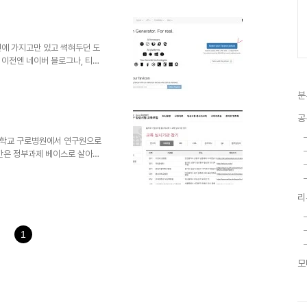
 라x코스 등 그 당시 대부분의 커
호스팅 계정을 나눠주었었다. 하
'동아리', '게시판' 의 입구를 꾸
소한 홈페이지..
전에 가지고만 있고 썩혀두던 도
 이전엔 네이버 블로그나, 티스
 블로그를 운영하고는 했는데..
하지 않더라도 자유도가 꽤 많이
분
 몇 번으로 순식간에 해결되었으니
하더라도 세부적인 것을 만져보고
공
는 것 까지 있어 조금 놀랐다.
트에 대한 즐겨찾기, 바로가기..
려대학교 구로병원에서 연구원으로
분간은 정부과제 베이스로 살아가
고 해서 연구교수 자리를 딸 수
여 면에서는 만족스러운 수준이
님이 IRB 위원으로 추가적인 업
리
올해 하반기 9월부터 IRB 심사
근무하기 위해서는 IRB 위원 신규
원의 카테고리 범주에 속하여,
1
모