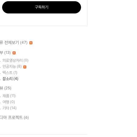
구독하기
류 전체보기
(47)
부
(13)
의료영상처리
(0)
인공지능
(8)
텍스트
(1)
잡소리
(4)
뷰
(25)
제품
(11)
여행
(0)
기타
(14)
디아 프로젝트
(6)