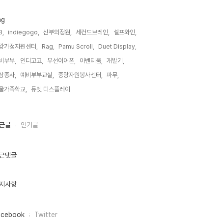
ag
B,
indiegogo,
신부의정원,
세컨드브레인,
셀프와인,
강가정지원센터,
Rag,
Pamu Scroll,
Duet Display,
비부부,
인디고고,
무선이어폰,
아벤티움,
개발기,
상종사,
예비부부교실,
중랑자원봉사센터,
파무,
울가족학교,
듀엣 디스플레이,
근글
인기글
근댓글
지사항
acebook
Twitter