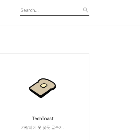
TechToast
가랑비에 옷 젖듯 글쓰기.