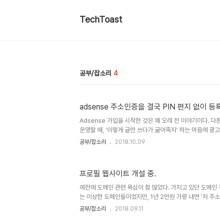
TechToast
공부/잡소리
4
adsense 주소인증을 결국 PIN 편지 없이 등
Adsense 가입을 시작한 것은 꽤 오래 전 이야기이다. 
운영할 때, '이렇게 글만 쓰다가 굶어죽지' 하는 마음에 광
해 봤었다. 처음에 광고가 게재되고, 가끔 클릭되어 소소한
공부/잡소리
2018.10.09
즐거이 하고 있었는데, 어느 정도 금액이 쌓인 상태에서 P
와 함께 집으로 우편을 보낸다는 메일이 왔었다. 그래 뭐,
필요하겠지~ 하고 신청했고, ... 지금 세번 째 재 신청이다.
프로필 웹사이트 개설 중.
째, 6달째... 도데체 올 생각을 안 하니 글 쓸 힘도 안 나
하여 애드센스 홈페이지에 들어갔더니, 덜컥 어떤 링크를 발
예전에 도메인 관련 욕심이 참 많았다. 가지고 있던 도메인 
는 이상한 도메인들이었지만, 1년 2만원 가량 내면 '저 주소
질 수 있었기 때문에 오랫동안 가지고 있던 쓸데없는 취미
공부/잡소리
2018.09.11
만지기 시작한 것은 국민학교 6학년 언저리부터. 그 당시에