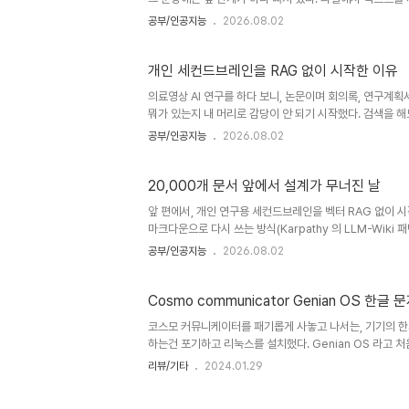
로그에서 아무도 안 쓰는 부분이다. RAG 튜토리얼은 대부분 
공부/인공지능
2026.08.02
고, 공문 하나만 열어봐도 한글 파일이 나오고, 구형 오피스
게 해주면 좋겠다. 처리해야 했던 포맷드라이브에서 당겨온 파일
csv txt mdhwp hwpx..
개인 세컨드브레인을 RAG 없이 시작한 이유
의료영상 AI 연구를 하다 보니, 논문이며 회의록, 연구계획
뭐가 있는지 내 머리로 감당이 안 되기 시작했다. 검색을 
래서 개인 연구용 세컨드브레인을 만들기로 했다. 2026년 
공부/인공지능
2026.08.02
기다. 요즘 이런 걸 만든다고 하면 거의 자동으로 나오는 
이 들어오면 비슷한 조각을 꺼내 LLM에 물리는 방식, 그러니
"아무짝에도 쓸모없다"는 말을 듣게 되는데, 미리 밝혀두면 
20,000개 문서 앞에서 설계가 무너진 날
앞 편에서, 개인 연구용 세컨드브레인을 벡터 RAG 없이 시작
마크다운으로 다시 쓰는 방식(Karpathy 의 LLM-Wiki
다" 였다. 2026년 6월 2일에 그게 엔드투엔드로 돌아가는
공부/인공지능
2026.08.02
서 제일 중요한 편이라고 생각한다. 산수 한 줄로 끝났다구
었다. 브레인에 넣을 대상으로 그 폴더를 지정하고, 규모를 세어
하 이 글에서는 약 2만 개라고 부르자. 앞 편에..
Cosmo communicator Genian OS 한글 
코스모 커뮤니케이터를 패기롭게 사놓고 나서는, 기기의 한
하는건 포기하고 리눅스를 설치했다. Genian OS 라고 처음
Ubuntu 계열인 듯. 일단 설치하면 US 키보드 배열로 되
리뷰/기타
2024.01.29
키보드 배열 중 특수문자 위치가 다르다. 일단 시작부터 문제
적으로 쓰이는 백슬래쉬가 한글 키보드 위치에서는 fn + m 