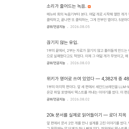
트는 회의록 폴더에 전사 문서로 떨어지고,..
소리가 줄어드는 녹음.
메뉴바 회의 녹음기부터 본다. 여덟 개로 시작해 열한 개가 
클릭하고, 끝나면 또 클릭하는, 그게 전부인 앱이다. 5분마
시작되는 트리거 방식이다. 트리거로 산다는 점은 끝까지 그
공부/인공지능
2026.08.05
는데 2.73초짜리 파일이 나오는, 소리가 줄어드는 실패였다
마다 달랐다. 매일 새벽 세 시에 도는 정리 작업, 매주 월요
에서 가장 손에 가까운 곳에 있는 것이 이 녹음기였다. 이 녹
끊기지 않는 유입.
1부의 끝에서, 2부는 자료가 끊기지 않고 흘러들게 만드는 
으로 실패했다고도 적었다. 이제 그 여덟 개가 무엇이고, 왜
관이다. 문서를 읽어 위키로 합성하고, 임베딩으로 색인하고,
공부/인공지능
2026.08.03
지 않으면 시작되지 않는다. 합성할 소스가 없으면 합성할 게
일이 실제로 어디에 있는지가 보였다. 합성이 아니라, 끊기지
에서 나는 소리, 포털에 오는 메일, 그리고 일정. 넷 다 손이 닿
위키가 영어로 쓰여 있었다 — 4,382개 중 4
1부의 마지막 편이다. 앞 세 편에서 세컨드브레인을 LLM-W
온갖 파일 포맷에서 텍스트를 꺼내는 이야기를 썼다. 이 편은
징 화면을 붙였고, 페이지를 넘겨보다가 이상한 걸 발견했다
공부/인공지능
2026.08.02
데, 합성된 페이지가 영어라니, 아무도 부탁하지 않은 번역
보니 ingest 시 LLM 에 주는 시스템 프롬프트에 한국어
의 잔재다. 처음엔 프롬프트가 영어였고, 모델이 영어로 답했
20k 문서를 실제로 읽어들이기 — 로더 지옥
앞 편에서 문서 2만 개를 만나 설계를 고친 이야기를 썼다.
그 문장에는 앞 단계가 하나 빠져 있다. 파일에서 텍스트를 