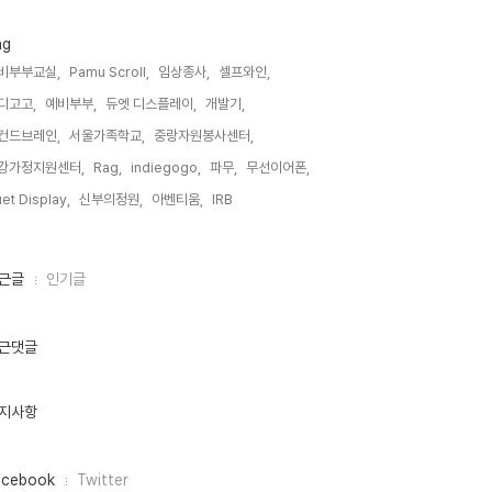
ag
비부부교실,
Pamu Scroll,
임상종사,
셀프와인,
디고고,
예비부부,
듀엣 디스플레이,
개발기,
컨드브레인,
서울가족학교,
중랑자원봉사센터,
강가정지원센터,
Rag,
indiegogo,
파무,
무선이어폰,
et Display,
신부의정원,
아벤티움,
IRB,
근글
인기글
근댓글
지사항
acebook
Twitter