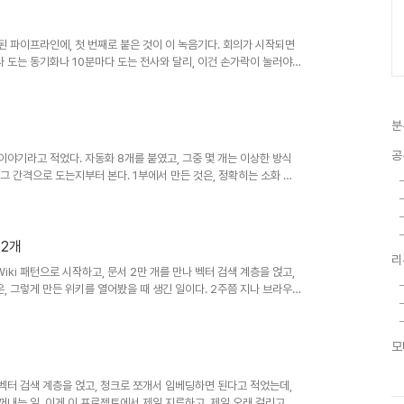
된 파이프라인에, 첫 번째로 붙은 것이 이 녹음기다. 회의가 시작되면
다 도는 동기화나 10분마다 도는 전사와 달리, 이건 손가락이 눌러야
대로였는데, 소리를 받는 방식만 이상하게 무너졌다. 열 초를 녹음했
. 무엇이 줄었는지, 하나씩 보자. 그달 중반에 붙은 세 개는 성격이 저
일 아홉 시의 논문 리캡, 그리고 버튼이 눌릴 때 도는 녹음기였다. 셋 중
분
음기가..
공
이야기라고 적었다. 자동화 8개를 붙였고, 그중 몇 개는 이상한 방식
 그 간격으로 도는지부터 본다. 1부에서 만든 것은, 정확히는 소화 기
 질문이 오면 거기서 답을 찾는. 그런데 그 어느 것도, 재료가 들어오
 없고, 색인할 파일이 없으면 색인할 게 없다. 이걸 만들고 며칠 만에,
 않는 유입이었다. 유입 경로는 네 갈래였다. 손으로 쓰는 노트, 회의
..
82개
리
iki 패턴으로 시작하고, 문서 2만 개를 만나 벡터 검색 계층을 얹고,
, 그렇게 만든 위키를 열어봤을 때 생긴 일이다. 2주쯤 지나 브라우
. 일부 페이지가 영어로 쓰여 있었다. 내 자료는 거의 전부 한국어인
이다. 왜 그랬는지부터 보자. 원인은 금방 찾았는데, 프롬프트를 열어
로 작성 지시가 이미 있었다. 지금 규칙은 맞고, 영어 페이지는 초기 버전
모
는데,..
 벡터 검색 계층을 얹고, 청크로 쪼개서 임베딩하면 된다고 적었는데,
꺼내는 일. 이게 이 프로젝트에서 제일 지루하고, 제일 오래 걸리고, 블