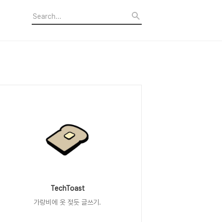
TechToast
가랑비에 옷 젖듯 글쓰기.