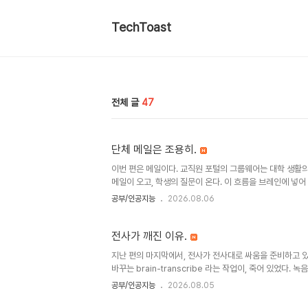
TechToast
전체 글
47
단체 메일은 조용히.
이번 편은 메일이다. 교직원 포털의 그룹웨어는 대학 생활의
메일이 오고, 학생의 질문이 온다. 이 흐름을 브레인에 넣어
그게 이 자동화를 시작한 이유였다. 메일 하나가 곧 업무 기
공부/인공지능
2026.08.06
간 일을 남기는데, 메일은 지금 일어나는 일을 남긴다. 그런
웠던 것은 쌓인 메일을 어떻게 나누느냐였고, 그 나눔이 이 
으로 나뉘었는지, 하나씩 보자. 포털을 열고, 편지함을 걷는
전사가 깨진 이유.
지난 편의 마지막에서, 전사가 전사대로 싸움을 준비하고 있
바꾸는 brain-transcribe 라는 작업이, 죽어 있었다.
이 넘어져 있었다. 그달 중반의 기록에는, numpy 와 num
공부/인공지능
2026.08.05
하나씩 보자. 전사가 하는 일은 단순한데, 16k 모노 wav 
whisper 인데, large-v3-turbo 라는 모델을 맥의