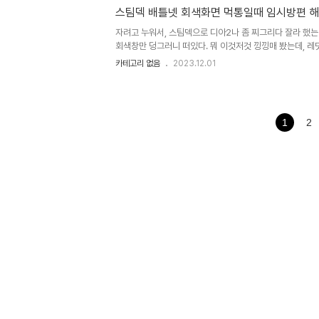
+ , 인 것. 일단 세팅을 해야 하니 부들부들 떨며 짜증팍팍
스팀덱 배틀넷 회색화면 먹통일때 임시방편 
한다. 1. 레이아웃에 한글 레이아웃 추가 안드로이드에서는
아웃을 지원은 했다. Genian OS 에서는 지원조차 하지않는
자려고 누워서, 스팀덱으로 디아2나 좀 찌그리다 잘라 했는
회색창만 덩그러니 떠있다. 뭐 이것저것 낑낑매 봤는데, 레
부딛히는게 있어서 화면이 안나오는 증상임. 실행 방법은 크
카테고리 없음
2023.12.01
이긴 한데, 트레이바를 우클릭해서 원하는 게임을 키면 게임은 잘
서, (STEAM LIBRARY 에서 Battle.net Launch
것으로 예상되는 Battle.net.14542 버전 폴..
1
2