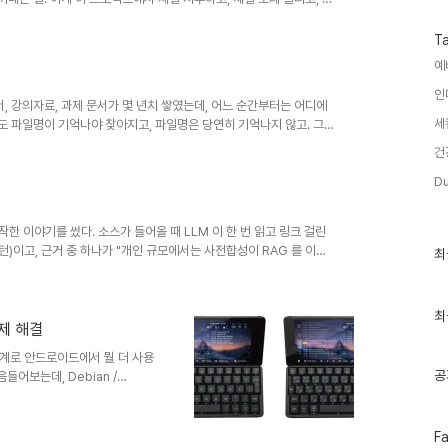
PyPDFLoader 한 줄로 끝난다. 실제 자료는 그렇게 생기지 않았
 파일이 나오고, 스캔 이미지가 나온다. 이 글이 그 삽질을 반복하지 않
T
의 확장자를 세어보고 정리한 목록이다. pdf docx pptx xlsx
예
인
서, 강의자료, 과제 문서가 몇 년치 쌓였는데, 어느 순간부터는 어디에
세
해도 파일명이 기억나야 찾아지고, 파일명은 당연히 기억나지 않고. 그
6월 2일이었다. 이 글은 그 첫날에 내린 설계 결정 하나에 관한 이야
건
답이 있는데, 문서를 청크로 쪼개 임베딩하고 벡터DB에 넣어두고, 질문
까 RAG다. 나는 그걸 안 하기로 시작했다. 두 달 뒤에 이 시스템은
Du
그 원인은..
한 이야기를 썼다. 소스가 들어올 때 LLM 이 한 번 읽고 링크 걸린
 패턴)이고, 근거 중 하나가 "개인 규모에서는 사전합성이 RAG 를 이긴
최
최
근
 걸 확인했다. 같은 날 설계가 깨졌다. 이 편은 그 이야기고, 시리즈에
글
글드라이브에는 대학 두 곳에서 일하며 만든 자료가 예전부터 쌓여 있
과
봤다. 폴더 두 개를 합쳐 문서 20,500개에, 약 53 GiB 였다. 이
인
최
문제 해결
기
글
계로 안드로이드에서 뭘 더 사용
공
들어보는데, Debian /
어 있는데, 쓰는 사람은 알다시피
되는 건, 리눅스 세팅 중 필수
인데, 영문 키보드에서는 shift
페
F