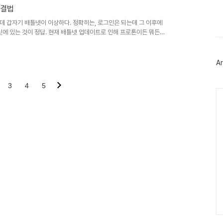
이
 내며 영어 키보드 자판을 보면서
해결법
스
 자소분리 일어나긴 했지만 레이
북
다. 수정..
데 갑자기 배틀넷이 이상하다. 정확히는, 로그인은 되는데 그 이후에
트
딧에 있는 것이 정답. 현재 배틀넷 업데이트로 인해 프로톤이든 뭐든
위
터
게 2가지. 1. 데스크탑 모드에서 배틀넷을 켜면 마찬가지로 회색화면
플
 켜짐. 2. 스팀덱 안의 battle.net 이 깔린 폴더로 찾아들어가
러
er.exe 파일이 있는 폴더로 가면 된다) 가장 최신 업데이트 내용이 들어있을
Ar
그
인
3
4
5
Ca