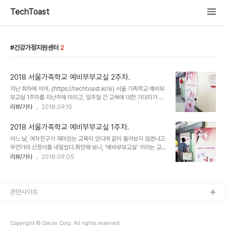
TechToast
건강가정지원센터
2
2018 서울가족학교 예비부부교실 2주차.
지난 회차에 이어. (https://techtoast.kr/6) 서울 가족학교 예비부
부교실 1주차를 지난주에 마치고, 일주일 간 교육에 대한 기대치가 많
이 올랐다. 처음 갔을 때의 기대가 그렇게 높지 않았던 영향이었는지,
리뷰/기타
2018.09.10
'부부' 라는 주제에 대해 둘이 같이 공부할 수 있다는 것 때문이었는지
는 모르겠지만, 이 교육에 대한 이야기를 주중에 조곤조곤 많이 이야기
2018 서울가족학교 예비부부교실 1주차.
했던 것 같다. 서로 간에 몰랐던 '성격', '차이' 라는 부분에 대해 한걸음
어느 날, 여자친구가 재미있는 교육이 있다며 같이 들어보지 않겠냐고
더 배울 수 있는 좋은 계기가 되었었고, 분명히 앞으로 조만간 부부를
무언가의 신청서를 내밀었다.확인해 보니, '예비부부교실' 이라는 교육
이루려고 하는 우리의 입장에서는 그런 부분에 대해 목마른 점이 있었
이었다. 예비 부부들에게 필요한 전반적인 내용을 가르치는 좋은 내용
리뷰/기타
2018.09.05
던 것 같다. 일주일 전에 주어진 숙제, '편지 쓰기' 와 '선물 준비' 를 우
이 들어있었다. '부부 간의 대화법'이라는 것이, 연인일 때의 대화법과
여곡절을 통해 얼추 준비하고, 또 이른 아침 8시에 집에서 ..
는 꽤 많은 차이가 난다는 것을 알고 있었고, 서로 마음을 다 열고 대화
하고 있지만 상대방이 정말 어떤 사람인지에 대한 파악은 아직 완벽하
게 되었다고 생각하지 않았다. 서로에 대해서, 분명히 더 알 필요가 있
관련사이트
고, 새로 배울 필요가 있다고 생각하고 있었다. 여자친구도 또한 그렇
게 생각하고 있었던 것 같다. 흔쾌히 알았다고 이야기하고, 같이 신청
서를 제출했
Copyright © Daum Corp. All rights reserved.
다.https://www.familynet.or.kr/fn_areacenter/prog..