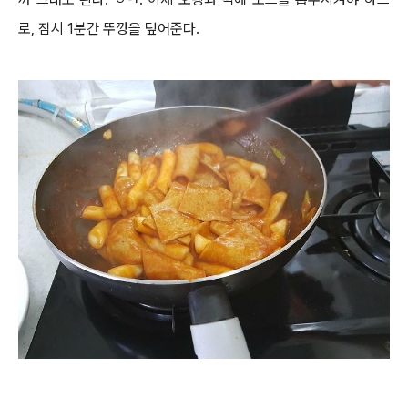
로, 잠시 1분간 뚜껑을 덮어준다.