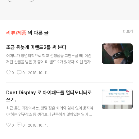
더보기
리뷰/제품
의 다른 글
조금 뒤늦게 미밴드2를 써 본다.
글 내용
어머니가 정년퇴직으로 학교 선생님을 그만두실 때, 이런
저런 선물을 받은 것 중에 미 밴드 2가 있었다. 이런 전자기
기 제품에 그닥 관심이 없는 어머니는, 뒷산에 운동을 가거
0
0
2018. 10. 11.
나 실 생활에 조금 써 보고자 1~2주일 정도 열심히 차고 다
니시다가, 쓸데없이 진동이 징징 울리고 귀찮다는 이유로
서랍장에 처박아 두셨다. 마침 아이폰을 버려 애플워치를
Duet Display 로 아이패드를 멀티모니터로
더이상 차고 다니지 않기도 하고, 운동 트랙을 휴대폰에 의
지하고 있어 조금 아쉬운 참에 어머니가 더이상 쓰시지 않
쓰기.
글 내용
는 미밴드 2를 내가 본격적으로 써 보기로 했다. 스마트워
최근 옮긴 직장에서는, 정말 잦은 회의와 쉴새 없이 움직여
치 혹은 라이프로그 디바이스라면 참 다양하게 썼었다. Mi
야 하는 연구장소 등 생각보다 진득하게 앉아있는 일이 별
sfit shine 을 10만원이 넘는 금액으로 직구하여 썼던 적
로 없다. 심지어는 하루에 회의를 9시간 가량 진행한 경우
도 있고, 킥스타터를 통해 구매했던 Pebble Time, 그리
0
0
2018. 10. 4.
도 있다. 대학원생의 다음 단계인 연구원, 연구교수의 삶이
고 꽤 오랜 시..
뭐 이런 것이 당연하다고 스스로 위안을 삼아 보지만, 체력