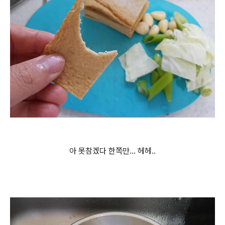
아 못참겠다 한쪽만... 헤헤..