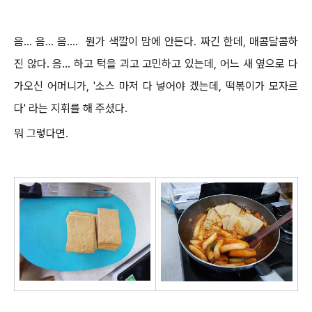
음... 음... 음.... 뭔가 색깔이 맘에 안든다. 짜긴 한데, 매콤달콤하
진 않다. 음... 하고 턱을 괴고 고민하고 있는데,
어느 새 옆으로 다
가오신 어머니가, '소스 마저 다 넣어야 겠는데, 떡볶이가 모자르
다' 라는 지휘를 해 주셨다.
뭐 그렇다면.