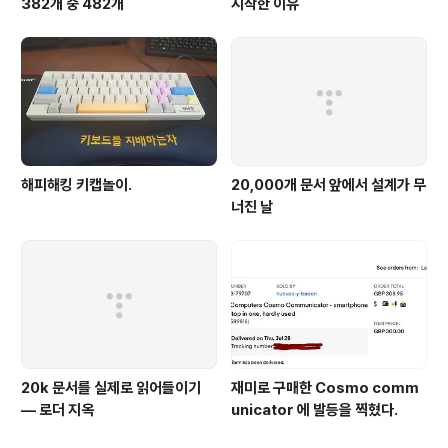
382개 중 482개
시작한 이유
해피해킹 키캡놀이.
20,000개 문서 앞에서 설계가 무
너진 날
20k 문서를 실제로 읽어들이기
재미로 구매한 Cosmo comm
— 로더 지옥
unicator 에 발등을 찍혔다.