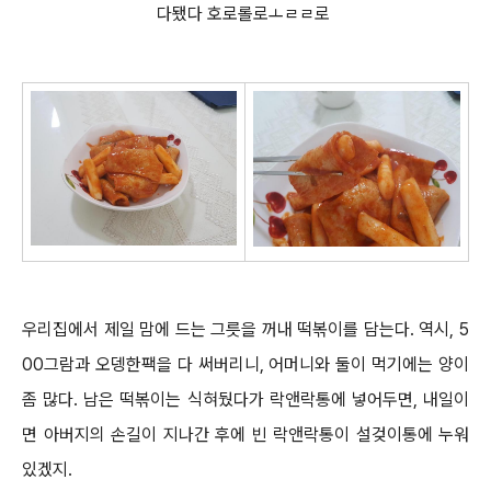
다됐다 호로롤로ㅗㄹㄹ로
우리집에서 제일 맘에 드는 그릇을 꺼내 떡볶이를 담는다.
역시, 5
00그람과 오뎅한팩을 다 써버리니, 어머니와 둘이 먹기에는 양이
좀 많다. 남은 떡볶이는 식혀뒀다가 락앤락통에 넣어두면, 내일이
면 아버지의 손길이 지나간 후에 빈 락앤락통이 설겆이통에 누워
있겠지.