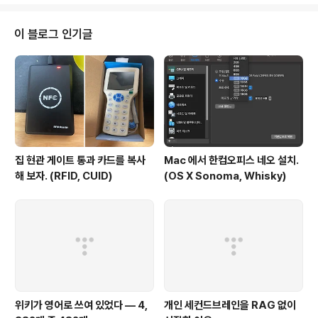
적으로 지치는 것은 어쩔수 없는 듯 하다. 노트북을 매일 들
고 다니면서 원노트로 열심히 메모를 하다가, 사용중인 맥
북 에어가 구매한지 벌써 6년차에 접어들어 이미 늙어버린
이 블로그 인기글
만큼 배터리 문제로 골아파 본 적도 있고, 이것 저것 지친
일이 많아 한번의 지름신으로 마음을 회복해 보자는 요상
한(?) 이유도 있고 하여, 최근 아이패드를 덜컥 구입했다.
아이패드는 몇 버전에 걸쳐 샀다 팔았다를 반복했고, 애초
에 진성 애플빠 유저여서 ..
집 현관 게이트 통과 카드를 복사
Mac 에서 한컴오피스 네오 설치.
해 보자. (RFID, CUID)
(OS X Sonoma, Whisky)
위키가 영어로 쓰여 있었다 — 4,
개인 세컨드브레인을 RAG 없이