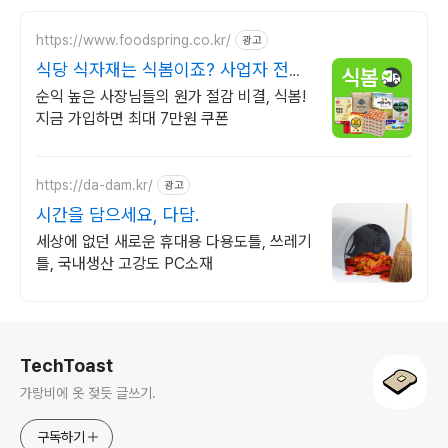
https://www.foodspring.co.kr/
광고
식당 식자재는 식봄이죠? 사업자 전용
특가
순익 높은 사장님들의 원가 절감 비결, 식봄!
지금 가입하면 최대 7만원 쿠폰
https://da-dam.kr/
광고
시간을 담으세요, 다담.
세상에 없던 새로운 휴대용 다용도틀, 쓰레기
틀, 국내생산 고강도 PC소재
로그 정보
TechToast
가랑비에 옷 젖듯 글쓰기.
구독하기