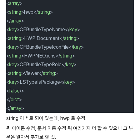
<
array
>
<
string
>hwp</
string
>
</
array
>
<
key
>CFBundleTypeName</
key
>
<
string
>HWP Document</
string
>
<
key
>CFBundleTypeIconFile</
key
>
<
string
>HWPNEO.icns</
string
>
<
key
>CFBundleTypeRole</
key
>
<
string
>Viewer</
string
>
<
key
>LSTypeIsPackage</
key
>
<
false
/>
</
dict
>
</
array
>
string 이 * 로 되어 있는데, hwp 로 수정.
뭐 아이콘 수정, 문서 이름 수정 뭐 여러가지 더 할 수 있으니 그 부
분은 알아서 추가로 할 것.