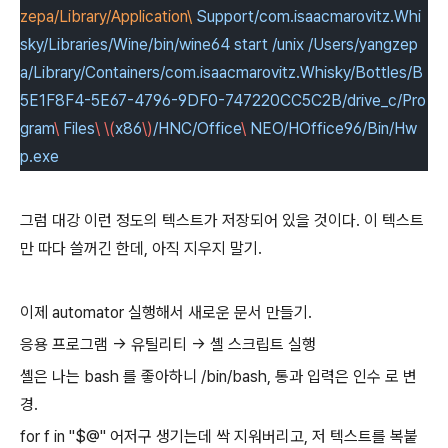
zepa/Library/Application\
Support/com.isaacmarovitz.Whi
sky/Libraries/Wine/bin/wine64
start
/unix
/Users/yangzep
a/Library/Containers/com.isaacmarovitz.Whisky/Bottles/B
5E1F8F4-5E67-4796-9DF0-747220CC5C2B/drive_c/Pro
gram
\
Files
\ \(
x86
\)
/HNC/Office
\
NEO/HOffice96/Bin/Hw
p.exe
그럼 대강 이런 정도의 텍스트가 저장되어 있을 것이다. 이 텍스트
만 따다 쓸꺼긴 한데, 아직 지우지 말기.
이제 automator 실행해서 새로운 문서 만들기.
응용 프로그램 -> 유틸리티 -> 셸 스크립트 실행
셸은 나는 bash 를 좋아하니 /bin/bash, 통과 입력은 인수 로 변
경.
for f in "$@" 어저구 생기는데 싹 지워버리고, 저 텍스트를 복붙