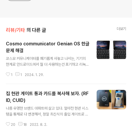
더보기
리뷰/기타
의 다른 글
Cosmo communicator Genian OS 한글
문제 해결
글 내용
코스모 커뮤니케이터를 패기롭게 사놓고 나서는, 기기의
한계로 안드로이드에서 뭘 더 사용하는건 포기하고 리눅스
를 설치했다. Genian OS 라고 처음들어보는데, Debian
1
1
2024. 1. 29.
/ Ubuntu 계열인 듯. 일단 설치하면 US 키보드 배열로 되
어 있는데, 쓰는 사람은 알다시피 키보드 배열 중 특수문자
위치가 다르다. 일단 시작부터 문제되는 건, 리눅스 세팅 중
집 현관 게이트 통과 카드를 복사해 보자. (RF
필수적으로 쓰이는 백슬래쉬가 한글 키보드 위치에서는 fn
+ m 인데, 영문 키보드에서는 shift + , 인 것. 일단 세팅을
ID, CUID)
글 내용
해야 하니 부들부들 떨며 짜증팍팍 내며 영어 키보드 자판
나름 유명한 브랜드 아파트에 살고 있다. 얼마전 현관 시스
을 보면서 한다. 1. 레이아웃에 한글 레이아웃 추가 안드로
템을 통채로 다 변경해서, 정말 최신식의 출입 게이트로 변
이드에서는 자소분리 일어나긴 했지만 레이아웃을 지원은
경되었다. 집에 발급된 2장의 카드키를 이용해서 출입구
했다. Genian OS 에서는 지원조차 하지않는다. 수정..
20
18
2022. 8. 2.
문도 열 수 있고, 집의 도어락도 열 수 있으며 아파트 안에
있는 커뮤니티 센터에서 음식도 먹을 수 있고, 헬스장 출입