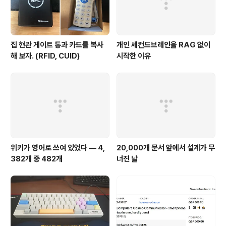
벌긋벌긋해 진 상태에서 사람들을..
집 현관 게이트 통과 카드를 복사
개인 세컨드브레인을 RAG 없이
해 보자. (RFID, CUID)
시작한 이유
위키가 영어로 쓰여 있었다 — 4,
20,000개 문서 앞에서 설계가 무
382개 중 482개
너진 날