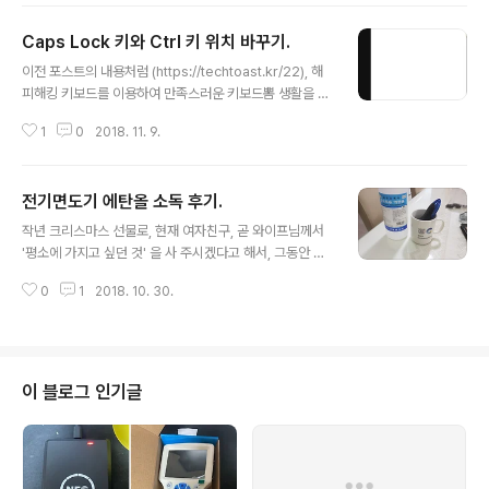
도 가능하다. 그런데, 와이프가 카드키 맨날 들고 다니기 귀
Caps Lock 키와 Ctrl 키 위치 바꾸기.
찮다고 한다. 핸드폰으로 띡 되었으면 좋겠다고. 그 의견에
글 내용
전적으로 동의했고, 할 수 있는 방법을 찾아 헤맸다. 방법은
이전 포스트의 내용처럼 (https://techtoast.kr/22), 해
RFID 카드키 복사. 열심히 공부 및 시행착오를 한 결과를
피해킹 키보드를 이용하여 만족스러운 키보드뽐 생활을 즐
공유한다. RFID 카드 복사를 할 수 있는 프로토콜은 당연
기고 있다. 새로운 키에는 이미 완벽하게 익숙해졌고, 적당
하게도 매우 여러가지가 있지만, 우리나라에서 활용되는
1
0
2018. 11. 9.
한 높이의 팔목보호대도 잘 사용하고 있으며, fn 키를 조합
거의 대부분의 카드는 MIFARE Classic 1K 라는 형식이
한 화살표 키도 이제는 자유자재로 사용하는 수준으로 도
다. 해..
달했다.근데 이제 문제는, 집에 있는 싸구려 기계식 키보드
전기면도기 에탄올 소독 후기.
에서 자꾸만 Caps lock 을 누른다는 것. 화살표 키는 있는
글 내용
대로 그냥저냥 쓸 수 있다고 해도, 일반적인 Caps lock 키
작년 크리스마스 선물로, 현재 여자친구, 곧 와이프님께서
위치를 Ctrl 키로 아주 편하게 사용하게 되면서, 집에 있는
'평소에 가지고 싶던 것' 을 사 주시겠다고 해서, 그동안 사
일반 키보드에서 자꾸만 Caps lock 키를 Ctrl 키로 착각
고 싶었지만 차일피일 미루었었던 전기면도기를 선물받았
하여 눌러 문제가 생기고 있다. 그래서 구글링을 하고 보니,
0
1
2018. 10. 30.
다. 모델은 람대쉬 ES-ST37 이라는 모델이었는데, 가격
Registry 를 편집하는 간단한 방..
도 비싸지 않고, '람대쉬' 라는 나름 좋은 명성을 계속 가져
가는 그런 면도기였던 것으로 기억한다. 애인에게 받은 크
리스마스 선물이기에, 전기면도기를 한 번도 써보지 못했
던 나로써는 소중하고 고귀하게 열심히 사용했었고, 그 와
이 블로그 인기글
중에 긁히고 상처나고 덜깎이고 하는 것은 근성과 사랑으
로 감수해 내며, 간지럽고 벌겋게 올라온 턱을 애써 외면하
면서 '원래 이정도 고통은 당연한 거야' 라고 생각하고 늘
지내왔었다. 그런데, 여느날 처럼 전기면도기를 하고 턱이