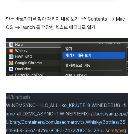
만든 바로가기를 찾아 패키지 내용 보기 --> Contents --> Mac
OS --> launch 를 적당한 텍스트 에디터로 열기.
#!/bin/bash
WINEMSYNC
=
1
LC_ALL
=
ko_KR.UTF-8
WINEDEBUG
=
fi
xme-all
DXVK_ASYNC
=
1
WINEPREFIX
=
/Users/yangzepa/
Library/Containers/com.isaacmarovitz.Whisky/Bottles/B5
E1F8F4-5E67-4796-9DF0-747220CC5C2B
/Users/yang