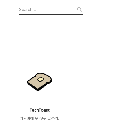
TechToast
가랑비에 옷 젖듯 글쓰기.