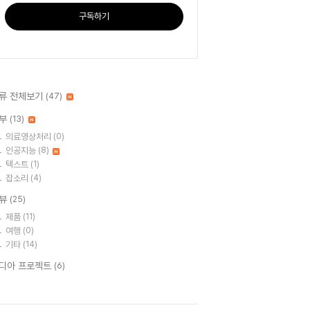
구독하기
류 전체보기
(47)
부
(13)
의료영상처리
(0)
인공지능
(8)
텍스트
(1)
잡소리
(4)
뷰
(25)
제품
(11)
여행
(0)
기타
(14)
디아 프로젝트
(6)