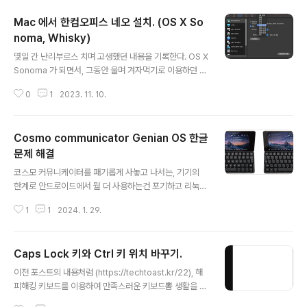
Mac 에서 한컴오피스 네오 설치. (OS X So
noma, Whisky)
글 내용
몇일 간 난리부르스 치며 고생했던 내용을 기록한다. OS X
Sonoma 가 되면서, 그동안 울며 겨자먹기로 이용하던 맥
용 한글 2014 VP 에 치명적인 오류가 생기기 시작했다.
0
1
2023. 11. 10.
그림이 보이지 않기 시작한 것. 당장 머리속에 떠오른 방법
은 Parallels 로 가상 윈도우를 올려, 그 안에 한글을 설치
하는 것이지만 내 맥 활용 특성상, VM을 이용한 방식은 램
Cosmo communicator Genian OS 한글
을 너무 많이 잡아먹기도 하고 잡아먹은 만큼의 활용도도
너무 심하게 떨어졌다. 특히, 교육할인을 받아 구매한 Par
문제 해결
글 내용
allels 는 Standard license 라서, 램을 8GB까지밖에
코스모 커뮤니케이터를 패기롭게 사놓고 나서는, 기기의
설정하지 못해서 큰 문서를 여는데 답답해서 도저히 사용
한계로 안드로이드에서 뭘 더 사용하는건 포기하고 리눅스
할 수가 없었다. 그래서 과감하게 환불을 질러버리고. 가장
를 설치했다. Genian OS 라고 처음들어보는데, Debian
이상적인 건 Wine stable 8 버전대로 올..
1
1
2024. 1. 29.
/ Ubuntu 계열인 듯. 일단 설치하면 US 키보드 배열로 되
어 있는데, 쓰는 사람은 알다시피 키보드 배열 중 특수문자
위치가 다르다. 일단 시작부터 문제되는 건, 리눅스 세팅 중
Caps Lock 키와 Ctrl 키 위치 바꾸기.
필수적으로 쓰이는 백슬래쉬가 한글 키보드 위치에서는 fn
글 내용
+ m 인데, 영문 키보드에서는 shift + , 인 것. 일단 세팅을
이전 포스트의 내용처럼 (https://techtoast.kr/22), 해
해야 하니 부들부들 떨며 짜증팍팍 내며 영어 키보드 자판
피해킹 키보드를 이용하여 만족스러운 키보드뽐 생활을 즐
을 보면서 한다. 1. 레이아웃에 한글 레이아웃 추가 안드로
기고 있다. 새로운 키에는 이미 완벽하게 익숙해졌고, 적당