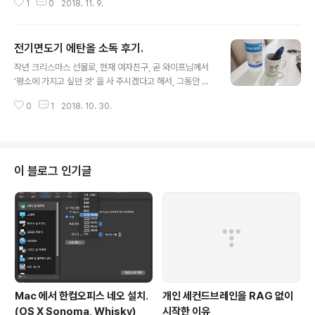
이드에서는 자소분리 일어나긴 했지만 레이아웃을 지원은
1
0
2018. 11. 9.
한 높이의 팔목보호대도 잘 사용하고 있으며, fn 키를 조합
했다. Genian OS 에서는 지원조차 하지않는다. 수정..
한 화살표 키도 이제는 자유자재로 사용하는 수준으로 도
달했다.근데 이제 문제는, 집에 있는 싸구려 기계식 키보드
전기면도기 에탄올 소독 후기.
에서 자꾸만 Caps lock 을 누른다는 것. 화살표 키는 있는
글 내용
대로 그냥저냥 쓸 수 있다고 해도, 일반적인 Caps lock 키
작년 크리스마스 선물로, 현재 여자친구, 곧 와이프님께서
위치를 Ctrl 키로 아주 편하게 사용하게 되면서, 집에 있는
'평소에 가지고 싶던 것' 을 사 주시겠다고 해서, 그동안 사
일반 키보드에서 자꾸만 Caps lock 키를 Ctrl 키로 착각
고 싶었지만 차일피일 미루었었던 전기면도기를 선물받았
하여 눌러 문제가 생기고 있다. 그래서 구글링을 하고 보니,
0
1
2018. 10. 30.
다. 모델은 람대쉬 ES-ST37 이라는 모델이었는데, 가격
Registry 를 편집하는 간단한 방..
도 비싸지 않고, '람대쉬' 라는 나름 좋은 명성을 계속 가져
가는 그런 면도기였던 것으로 기억한다. 애인에게 받은 크
리스마스 선물이기에, 전기면도기를 한 번도 써보지 못했
던 나로써는 소중하고 고귀하게 열심히 사용했었고, 그 와
이 블로그 인기글
중에 긁히고 상처나고 덜깎이고 하는 것은 근성과 사랑으
로 감수해 내며, 간지럽고 벌겋게 올라온 턱을 애써 외면하
면서 '원래 이정도 고통은 당연한 거야' 라고 생각하고 늘
지내왔었다. 그런데, 여느날 처럼 전기면도기를 하고 턱이
벌긋벌긋해 진 상태에서 사람들을..
Mac 에서 한컴오피스 네오 설치.
개인 세컨드브레인을 RAG 없이
(OS X Sonoma, Whisky)
시작한 이유