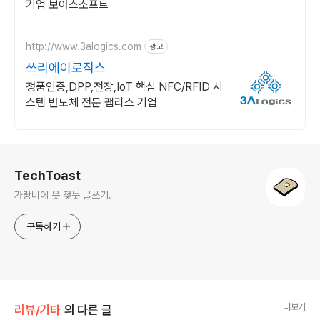
기업 보아스소프트
http://www.3alogics.com
광고
쓰리에이로직스
정품인증,DPP,전장,IoT 핵심 NFC/RFID 시
스템 반도체 전문 팹리스 기업
로그 정보
TechToast
가랑비에 옷 젖듯 글쓰기.
구독하기
더보기
리뷰/기타
의 다른 글