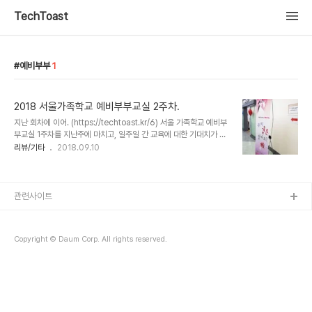
TechToast
예비부부
1
2018 서울가족학교 예비부부교실 2주차.
지난 회차에 이어. (https://techtoast.kr/6) 서울 가족학교 예비부
부교실 1주차를 지난주에 마치고, 일주일 간 교육에 대한 기대치가 많
이 올랐다. 처음 갔을 때의 기대가 그렇게 높지 않았던 영향이었는지,
리뷰/기타
2018.09.10
'부부' 라는 주제에 대해 둘이 같이 공부할 수 있다는 것 때문이었는지
는 모르겠지만, 이 교육에 대한 이야기를 주중에 조곤조곤 많이 이야기
했던 것 같다. 서로 간에 몰랐던 '성격', '차이' 라는 부분에 대해 한걸음
더 배울 수 있는 좋은 계기가 되었었고, 분명히 앞으로 조만간 부부를
관련사이트
이루려고 하는 우리의 입장에서는 그런 부분에 대해 목마른 점이 있었
던 것 같다. 일주일 전에 주어진 숙제, '편지 쓰기' 와 '선물 준비' 를 우
여곡절을 통해 얼추 준비하고, 또 이른 아침 8시에 집에서 ..
Copyright © Daum Corp. All rights reserved.