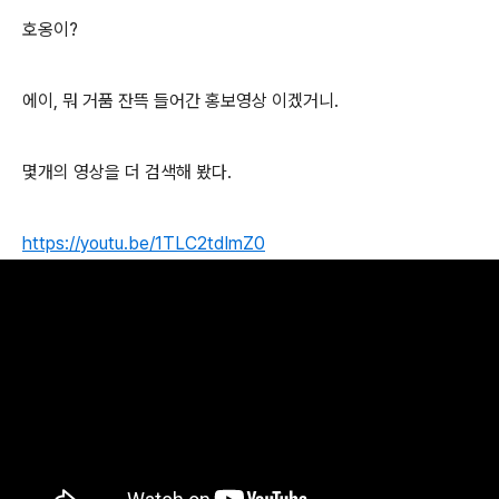
호옹이?
에이, 뭐 거품 잔뜩 들어간 홍보영상 이겠거니.
몇개의 영상을 더 검색해 봤다.
https://youtu.be/1TLC2tdImZ0