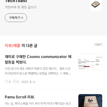
TechToast
가랑비에 옷 젖듯 글쓰기.
구독하기
더보기
리뷰/제품
의 다른 글
재미로 구매한 Cosmo communicator 에
발등을 찍혔다.
글 내용
이전 모디아 개조 어쩌구 하면서 낑낑 매다가 .. 결국 시간
에 부딛혀서 돈으로 해결하는 방법을 선택하고, 그 목표와
가장 근접한 기기인 Cosmo communicator 제품을 구
0
2
2022. 8. 6.
매했다. 뭐 GPD Pocket 같은 다른 선택지도 있었지만,
윈도우 pc 계열에서는 배터리 관리도 그렇고 켜자마자 바
로 화면에 노트를 할 수 있는 환경이 나오는 것이 주 목적이
Pamu Scroll 리뷰.
었는데 안드로이드가 더 좋은 선택일 것 같고, 조금 더 컴팩
글 내용
트해서 결정했다. .. 그나저나 뭐 국내에 매물이 있어야 사
어느 날, 페이스북을 이리 저리 뒤적거리다 재미있는 링크
든 말든 하지. 회사 본사 홈페이지에서 구매하려니 90만원