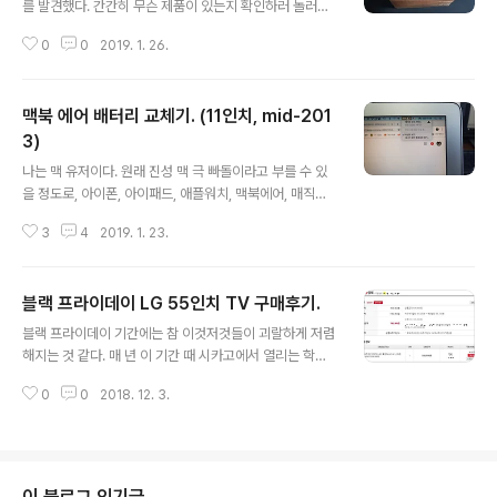
를 발견했다. 간간히 무슨 제품이 있는지 확인하러 놀러가
이상을 육박하는 금액을 제출해야 하고. 중고장터 사이트
는 Indiegogo 에서 전체 fund rank 1등을 찍었다는 자
들을 두루두루 다 뒤져봐도 해당 제품이 매물로 올라오는
0
0
2019. 1. 26.
랑스러운 광고 문구였다. 대세 아이템에는 타야 되지 않겠
것이 없다. 뭐 별 수 있겠어, 이베이로 눈을 돌렸다. 300 파
나 라는 생각에, 홈페이지를 뒤적뒤적 거렸다. 링크. 요즘
운드에..
트렌드인 코드리스 이어폰이 하나 올라왔다. 구글 글래스
맥북 에어 배터리 교체기. (11인치, mid-201
의 참패 이후로, 업체들이 다음 타겟으로 잡고 있는 '웨어러
블 어시스턴트'가 앞으로 대세가 된다는 트렌드와 함께, 에
3)
글 내용
어팟의 대성공 이후로 대기업 혹은 중소기업, 중국산 등이
나는 맥 유저이다. 원래 진성 맥 극 빠돌이라고 부를 수 있
마구 시장으로 몰려나오고 있는 판국에, 나도 한번 써 보고
을 정도로, 아이폰, 아이패드, 애플워치, 맥북에어, 매직키
싶다는 생각을 가지고는 있었는데, 이 참에 한번 만져나 볼
보드, 마우스, 트랙패드까지 PC에 관련된 거의 대부분의
까 하고 펀딩에 들어갔다. 슈퍼 얼리버드였기 때문에 39
3
4
2019. 1. 23.
제품을 매킨토시 제품으로 도배를 하고 사용하고 있었다.
$에 구매할 수 있었..
심지어는, 연구실에서 맥 프로를 구매해 줄 수 없다고 하여,
일반 조립 PC에 해킨토시를 설치하여 활용할 정도로 격하
블랙 프라이데이 LG 55인치 TV 구매후기.
게 맥 유저였고, 다소 부분부분 시들해진 지금도 애플 제품
글 내용
끼리의 연동성, 유관성, 디자인 통일, OS의 안전성에 대해
블랙 프라이데이 기간에는 참 이것저것들이 괴랄하게 저렴
서 정말 큰 점수를 주고 있다. 그 다양한 애플 제품 중, 내가
해지는 것 같다. 매 년 이 기간 때 시카고에서 열리는 학회
가지고 있는 맥북 에어 기종은 11인치, mid-2013 모델이
가 있어, 자주 미국에 가고 블랙프라이데이를 몸으로 접할
다. '맥북 에어는 11인치' 라는 나만의 캐치프레이즈에 이끌
0
0
2018. 12. 3.
기회가 있었는데, 할인이 되는 폭을 보고는 기겁한 적이 몇
려 질렀고, 코딩, 포토샵, 연구, 논문작성, 해외출장 등 지..
번이나 있다. 최근 할인 빈도가 상당히 줄었다고 하지만, 그
래도 여전히 구매하고 싶던 제품을 저렴한 가격에 구할 수
있는 메리트는 아직 존재하는 듯 하다. 그동안 Bestbuy,
Target 등지에서 판매되는 저렴한 TV와 가전제품들을 보