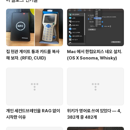
이 블로그 인기글
며, 도저히 가져갈 수 없어 침만 꼴깍꼴깍 넘기고 있었고,
해외 직구 경험도 이것저것 많이 있는데 유난히 블랙프라
이 데이 기간에는 뭘 못 사본게 아쉬웠는데, 신혼 가전을 구
매하는 기간과 맞물려 좋은 기회를 잡게 되었다. 구매할 대
상은 신혼집에 들여..
집 현관 게이트 통과 카드를 복사
Mac 에서 한컴오피스 네오 설치.
해 보자. (RFID, CUID)
(OS X Sonoma, Whisky)
개인 세컨드브레인을 RAG 없이
위키가 영어로 쓰여 있었다 — 4,
시작한 이유
382개 중 482개