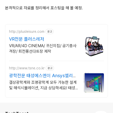
본격적으로 자료를 정리해서 포스팅을 해 볼 예정.
http://plusleisure.com
광고
VR전문 플러스레저
VR/AR/4D CINEMA/ 귀신의집/ 공기총사
격장/ 회전풍선다트장 제작
http://www.tsne.co.kr
광고
광학전문 태성에스엔이 Ansys엘리트
채널파트너
결상광학계와 조명광학계 모두 가능한 설계
및 해석시뮬레이션, 지금 상담하세요! 태성에
스엔이에서 광학설계전문 소프트웨어를 만
나보세요.
로그 정보